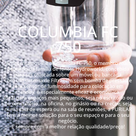
COLUMBIA FC
750
Apresentamos-lhe a Columbia FC 750, o membro mais
pequeno da família de fontes Hydroworld, concebida
para ser colocada sobre um móvel ou bancada.
Com um sistema de Filtragem sem bomba de pressão e
com sensor de luminosidade para colocação em
standby, é especialmente eficaz e económica.
Ideal para espaços mais pequenos, seja no escritório ou
no consultório, na oficina, no ginásio ou na creche, seja
numa sala de espera ou na sala de reuniões, a PURILAR
tem a melhor solução para o seu espaço e para o seu
negócio.
E sempre com a melhor relação qualidade/preço!