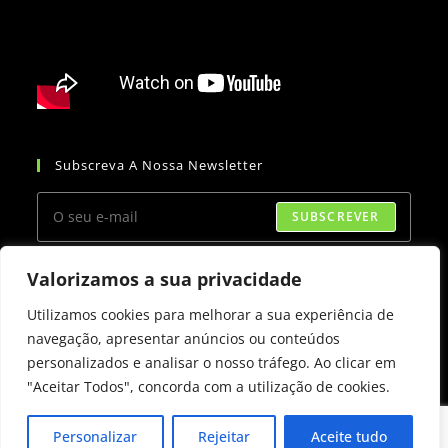
Subscreva A Nossa Newsletter
SUBSCREVER
Aceitar os termos de GDPR
Valorizamos a sua privacidade
Siga-Nos:
Utilizamos cookies para melhorar a sua experiência de
navegação, apresentar anúncios ou conteúdos
personalizados e analisar o nosso tráfego. Ao clicar em
"Aceitar Todos", concorda com a utilização de cookies.
Personalizar
Rejeitar
Aceite tudo
Copyright © 2023 - Purilar -
Termos e condições de utilização.
|
Livro de